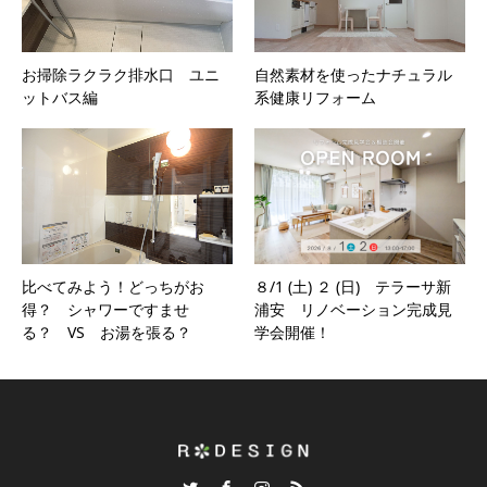
お掃除ラクラク排水口 ユニ
自然素材を使ったナチュラル
ットバス編
系健康リフォーム
比べてみよう！どっちがお
８/1 (土) ２ (日) テラーサ新
得？ シャワーですませ
浦安 リノベーション完成見
る？ VS お湯を張る？
学会開催！
Twitter
Facebook
Instagram
RSS