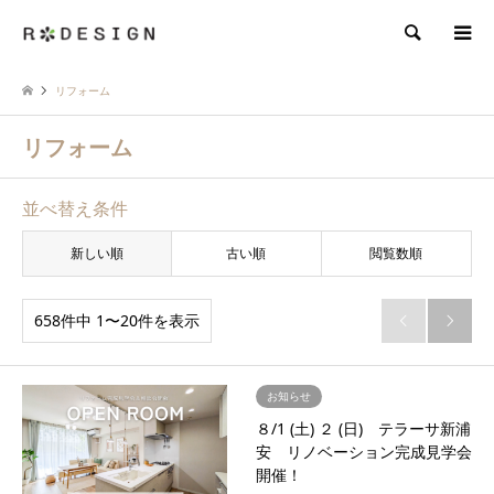
検索
リフォーム
リフォーム
並べ替え条件
新しい順
古い順
閲覧数順
658件中 1〜20件を表示


お知らせ
８/1 (土) ２ (日) テラーサ新浦
安 リノベーション完成見学会
開催！