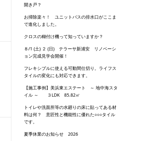
開き戸？
お掃除楽々！ ユニットバスの排水口がここま
で進化しました。
クロスの糊付け機って知っていますか？
８/1 (土) ２ (日) テラーサ新浦安 リノベーシ
ョン完成見学会開催！
フレキシブルに使える可動間仕切り。ライフス
タイルの変化にも対応できます。
【施工事例】美浜東エステート ～ 地中海スタ
カ
イル ～ ３LDK 85.82㎡
トイレや洗面所等の水廻りの床に貼ってある材
料は何？ 意匠性と機能性に優れた○○○タイル
です。
夏季休業のお知らせ 2026