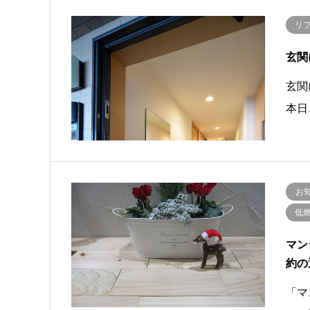
リ
玄関
玄関
本日
お
低
マン
約の
「マ