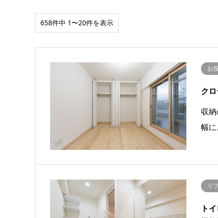
658件中 1〜20件を表示
お
クロ
収納
幅に
リ
トイ