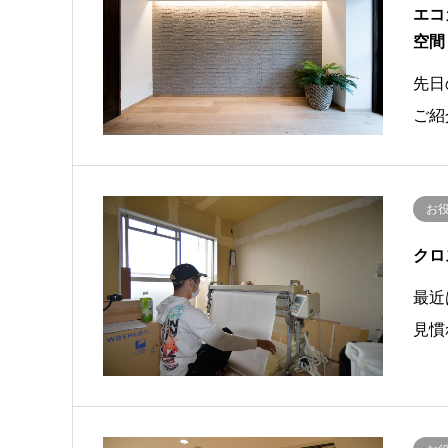
エコ
空間
先日
ご紹
お
クロ
最近
見慣