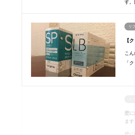
す。
リ
【ク
こん
「ク
リ
壁に
ます
壁に