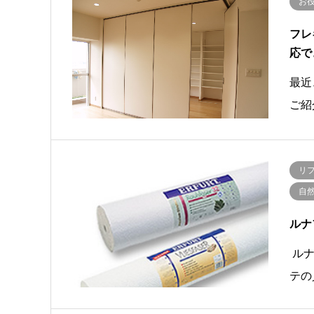
お
フレ
応で
最近
ご紹
リ
自
ルナ
ルナ
テの