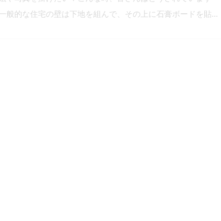
一般的な住宅の壁は下地を組んで、その上に石膏ボードを貼…
ンションリフォーム
リフォーム
リフォーム事例
工事例】ウォールナットのフローリングと白いドアがシックで
着けるお部屋…
ールナットの三層無垢フローリングと白いドアがシックなお部
完成しました。玄関を入るとウォールナットの床と白い壁…
フォーム現場レポート
仕事の裏側
住宅知識・豆コラム
れの湿気取りにご用心