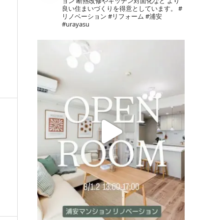
ョン
断熱改修やキッチン対面化など
より
良い住まいづくりを得意としています。
#
リノベーション #リフォーム #浦安
#urayasu