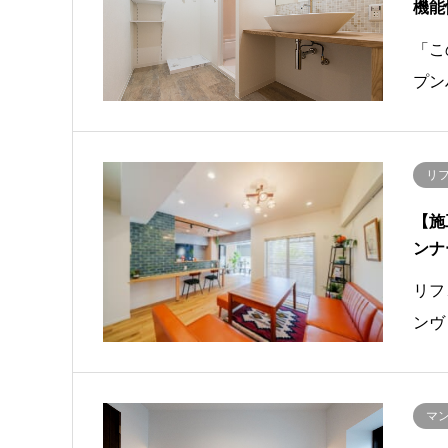
機能
「こ
プン
リ
【施
ンナ
リフ
ンヴ
マ