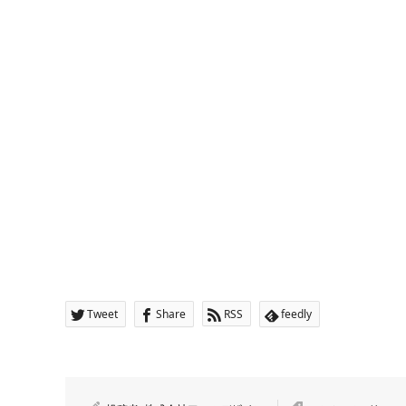
Tweet
Share
RSS
feedly