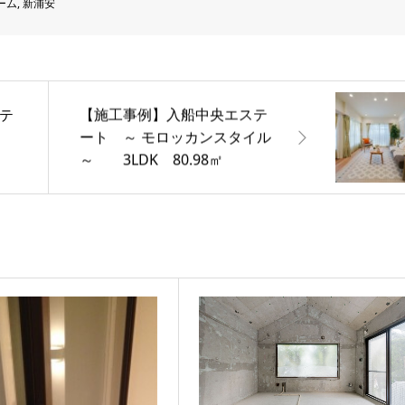
ーム
,
新浦安
シテ
【施工事例】入船中央エステ
区
ート ～ モロッカンスタイル
～ 3LDK 80.98㎡