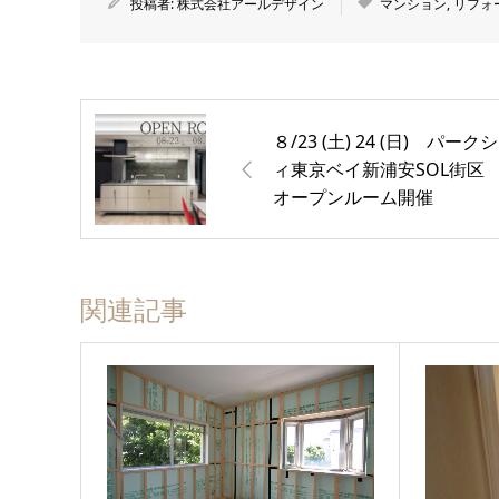
投稿者:
株式会社アールデザイン
マンション
,
リフォ
８/23 (土) 24 (日) パーク
ィ東京ベイ新浦安SOL街
オープンルーム開催
関連記事