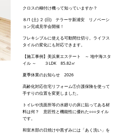
クロスの糊付け機って知っていますか？
８/1 (土) ２ (日) テラーサ新浦安 リノベーシ
ョン完成見学会開催！
フレキシブルに使える可動間仕切り。ライフス
タイルの変化にも対応できます。
【施工事例】美浜東エステート ～ 地中海スタ
イル ～ ３LDK 85.82㎡
夏季休業のお知らせ 2026
高齢化対応住宅リフォーム①介護保険を使って
手すりの位置を変更しました。
トイレや洗面所等の水廻りの床に貼ってある材
料は何？ 意匠性と機能性に優れた○○○タイル
です。
和室木部の日焼けや黒ずみには「あく洗い」を