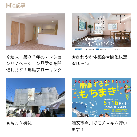
関連記事
今週末、築３６年のマンショ
★さわやか体感会★開催決定
ンリノベーション見学会を開
8/10～13
催します！無垢フローリング…
もちまき御礼
浦安市今川でモチマキを行い
ます！