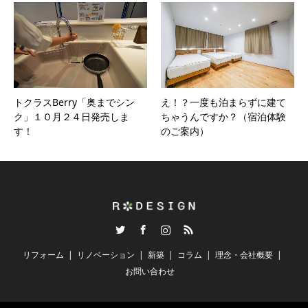
トクラスBerry「奥までシン
え！？一度も泊まらずに建て
ク」１０月２４日発売しま
ちゃうんですか？（宿泊体験
す！
のご案内）
Twitter
Facebook
Instagram
RSS
リフォーム
リノベーション
新築
コラム
理念・会社概要
お問い合わせ