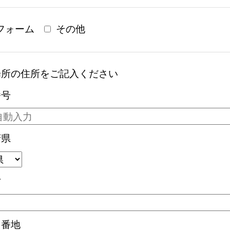
フォーム
その他
場所の住所をご記入ください
番号
府県
村
・番地