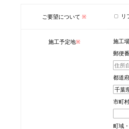
リ
ご要望について
※
施工
施工予定地
※
郵便
都道
市町
町域