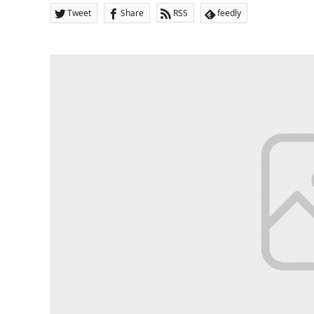
Tweet
Share
RSS
feedly