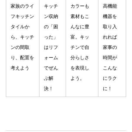
家族のライ
キッチ
カラーも
高機能
フキッチン
ン収納
素材もこ
機器を
タイルか
の「困
んなに豊
取り入
ら、キッチ
った」
富。キッ
れれば
ンの間取
はリフ
チンで自
家事の
り、配置を
ォーム
分らしさ
時間が
考えよう
でぜん
を表現し
こんな
ぶ解
よう。
にラク
決！
に！