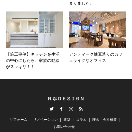
まりました。
【施工事例】キッチンを生活
アンティーク煉瓦造りのカフ
の中心にしたら、家族の動線
ェライクなオフィス
がスッキリ！！
Twitter
Facebook
Instagram
RSS
リフォーム
リノベーション
新築
コラム
理念・会社概要
お問い合わせ