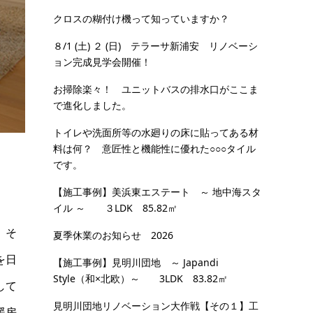
クロスの糊付け機って知っていますか？
８/1 (土) ２ (日) テラーサ新浦安 リノベーシ
ョン完成見学会開催！
お掃除楽々！ ユニットバスの排水口がここま
で進化しました。
トイレや洗面所等の水廻りの床に貼ってある材
料は何？ 意匠性と機能性に優れた○○○タイル
です。
【施工事例】美浜東エステート ～ 地中海スタ
イル ～ ３LDK 85.82㎡
、そ
夏季休業のお知らせ 2026
を日
【施工事例】見明川団地 ～ Japandi
Style（和×北欧）～ 3LDK 83.82㎡
して
見明川団地リノベーション大作戦【その１】工
暖房