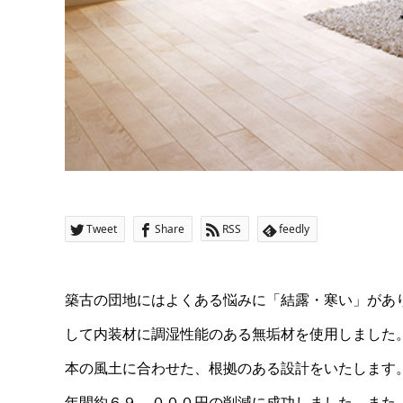
Tweet
Share
RSS
feedly
築古の団地にはよくある悩みに「結露・寒い」があ
して内装材に調湿性能のある無垢材を使用しました
本の風土に合わせた、根拠のある設計をいたします
年間約６９，０００円の削減に成功しました。また