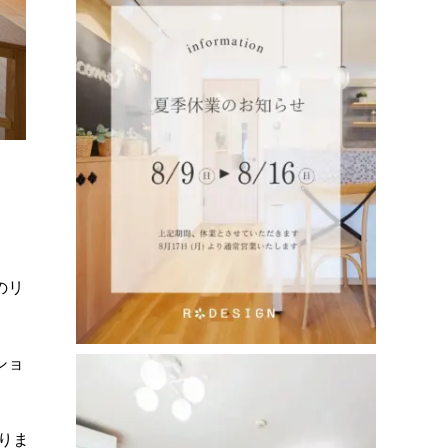
のリ
ショ
りま