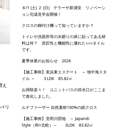
８/1 (土) ２ (日) テラーサ新浦安 リノベーシ
ョン完成見学会開催！
クロスの糊付け機って知っていますか？
トイレや洗面所等の水廻りの床に貼ってある材
料は何？ 意匠性と機能性に優れた○○○タイル
です。
夏季休業のお知らせ 2026
【施工事例】美浜東エステート ～ 地中海スタ
イル ～ ３LDK 85.82㎡
増え
お掃除楽々！ ユニットバスの排水口がここま
で進化しました。
ン☓リ
ルナファーザー 自然素材100%の紙クロス
【施工事例】見明川団地 ～ Japandi
Style（和×北欧）～ 3LDK 83.82㎡