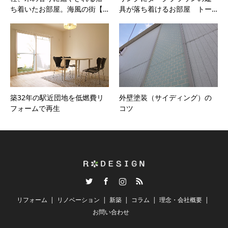
ち着いたお部屋。海風の街【…
具が落ち着けるお部屋 トー…
築32年の駅近団地を低燃費リ
外壁塗装（サイディング）の
フォームで再生
コツ
Twitter
Facebook
Instagram
RSS
リフォーム
リノベーション
新築
コラム
理念・会社概要
お問い合わせ