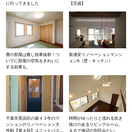
に行ってきました
【完成】
畳の部屋は癒し効果抜群！つ
新浦安リノベーションマンシ
いでに部屋の空気をきれいに
ョン6（壁・キッチン）
する効果も。
千葉市美浜区の築４３年のマ
時間がゆったりと流れる吹き
ンションのリノベーション大
抜けのあるリビングルーム。
作戦【第４回】ユニットバス…
まるで海辺の別荘みたい。