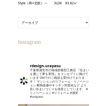
Style（和×北欧）～ 3LDK 83.82㎡
Instagram
rdesign.urayasu
千葉県浦安市の地域密着型工務店
『住まい
を通して夢を実現』をコンセプトに掲げて
います
DMでのご相談も受付けておりま
す！
マンションのリフォーム・リノベーシ
ョン
断熱改修やキッチン対面化など
より
良い住まいづくりを得意としています。
#
リノベーション #リフォーム #浦安
#urayasu