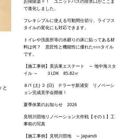
お掃除楽々！ ユニットバスの排水口がここま
で進化しました。
フレキシブルに使える可動間仕切り。ライフス
タイルの変化にも対応できます。
トイレや洗面所等の水廻りの床に貼ってある材
料は何？ 意匠性と機能性に優れた○○○タイル
です。
【施工事例】美浜東エステート ～ 地中海スタ
イル ～ ３LDK 85.82㎡
８/1 (土) ２ (日) テラーサ新浦安 リノベーシ
々と
ョン完成見学会開催！
夏季休業のお知らせ 2026
見明川団地リノベーション大作戦【その１】工
事前の写真
【施工事例】見明川団地 ～ Japandi