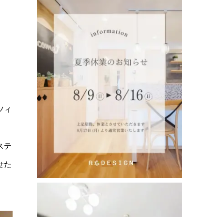
ツィ
ステ
せた