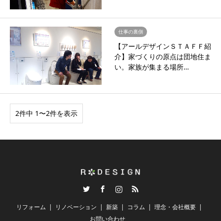
仕事の裏側
【アールデザインＳＴＡＦＦ紹
介】家づくりの原点は団地住ま
い。家族が集まる場所…
2件中 1〜2件を表示
Twitter
Facebook
Instagram
RSS
リフォーム
リノベーション
新築
コラム
理念・会社概要
お問い合わせ