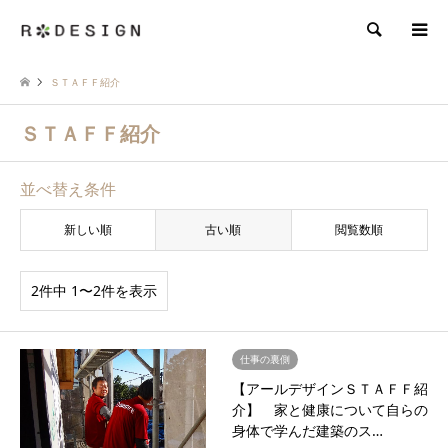
検索
ＳＴＡＦＦ紹介
ＳＴＡＦＦ紹介
並べ替え条件
新しい順
古い順
閲覧数順
2件中 1〜2件を表示
仕事の裏側
【アールデザインＳＴＡＦＦ紹
介】 家と健康について自らの
身体で学んだ建築のス…