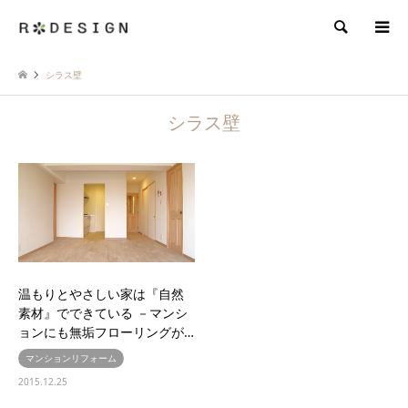
検索
シラス壁
シラス壁
温もりとやさしい家は『自然
素材』でできている －マンシ
ョンにも無垢フローリングが…
マンションリフォーム
2015.12.25