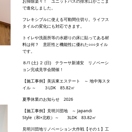
お掃除楽々！ ユニットバスの排水口がここま
で進化しました。
フレキシブルに使える可動間仕切り。ライフス
タイルの変化にも対応できます。
トイレや洗面所等の水廻りの床に貼ってある材
料は何？ 意匠性と機能性に優れた○○○タイル
です。
８/1 (土) ２ (日) テラーサ新浦安 リノベーシ
ョン完成見学会開催！
【施工事例】美浜東エステート ～ 地中海スタ
イル ～ ３LDK 85.82㎡
夏季休業のお知らせ 2026
【施工事例】見明川団地 ～ Japandi
Style（和×北欧）～ 3LDK 83.82㎡
見明川団地リノベーション大作戦【その１】工