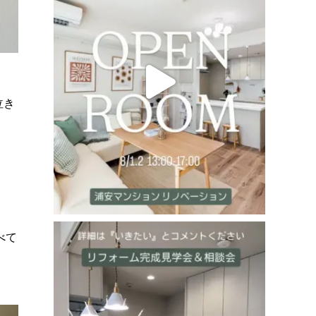
泣き
べて