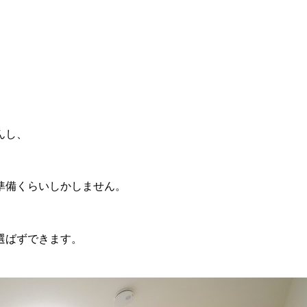
んし、
準備くらいしかしません。
選ばずできます。