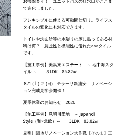
お掃除楽々！ ユニットバスの排水口がここま
で進化しました。
フレキシブルに使える可動間仕切り。ライフス
タイルの変化にも対応できます。
トイレや洗面所等の水廻りの床に貼ってある材
料は何？ 意匠性と機能性に優れた○○○タイル
です。
【施工事例】美浜東エステート ～ 地中海スタ
イル ～ ３LDK 85.82㎡
８/1 (土) ２ (日) テラーサ新浦安 リノベーシ
ョン完成見学会開催！
夏季休業のお知らせ 2026
【施工事例】見明川団地 ～ Japandi
Style（和×北欧）～ 3LDK 83.82㎡
見明川団地リノベーション大作戦【その１】工