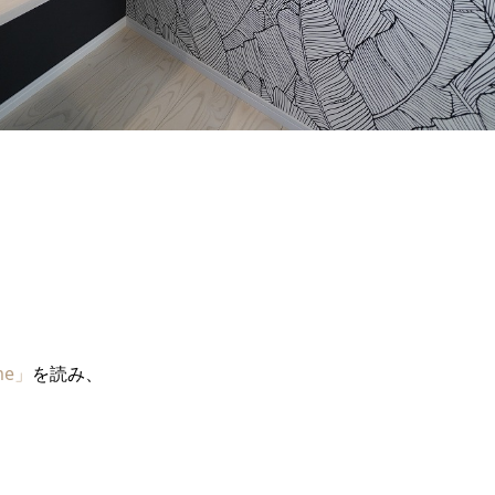
me」
を読み、
。