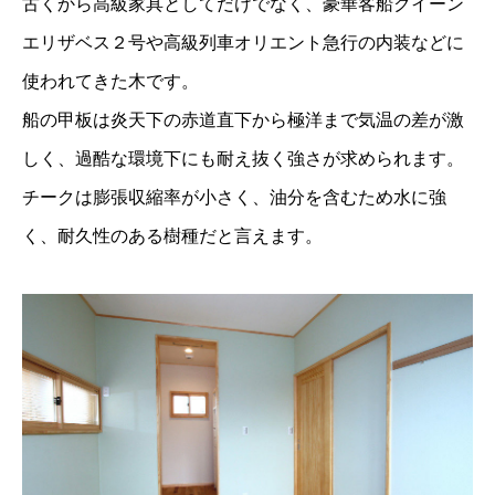
古くから高級家具としてだけでなく、豪華客船クイーン
エリザベス２号や高級列車オリエント急行の内装などに
使われてきた木です。
船の甲板は炎天下の赤道直下から極洋まで気温の差が激
しく、過酷な環境下にも耐え抜く強さが求められます。
チークは膨張収縮率が小さく、油分を含むため水に強
く、耐久性のある樹種だと言えます。