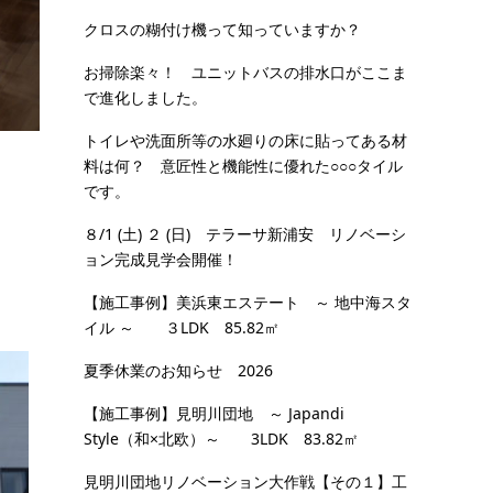
クロスの糊付け機って知っていますか？
お掃除楽々！ ユニットバスの排水口がここま
で進化しました。
トイレや洗面所等の水廻りの床に貼ってある材
料は何？ 意匠性と機能性に優れた○○○タイル
です。
８/1 (土) ２ (日) テラーサ新浦安 リノベーシ
ョン完成見学会開催！
【施工事例】美浜東エステート ～ 地中海スタ
イル ～ ３LDK 85.82㎡
夏季休業のお知らせ 2026
【施工事例】見明川団地 ～ Japandi
Style（和×北欧）～ 3LDK 83.82㎡
見明川団地リノベーション大作戦【その１】工