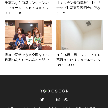
千葉みなと新築マンションの
【キッチン最新情報】【クリ
リフォーム ＢＥＦＯＲＥ→
ナップ】新商品説明会に行き
ＡＦＴＥＲ
ました！
家族で団欒できる空間を！木
４月10日（日）はＬＩＸＩＬ
目調のあたたかみある空間で
葛西水まわりショールームへ
Let’s GO！
Twitter
Facebook
Instagram
RSS