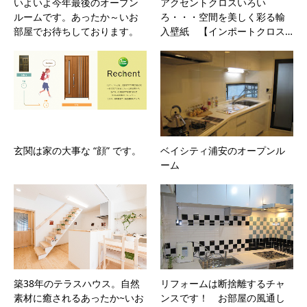
いよいよ今年最後のオープン
アクセントクロスいろい
ルームです。あったか～いお
ろ・・・空間を美しく彩る輸
部屋でお待ちしております。
入壁紙 【インポートクロス…
玄関は家の大事な “顔” です。
ベイシティ浦安のオープンル
ーム
築38年のテラスハウス。自然
リフォームは断捨離するチャ
素材に癒されるあったか~いお
ンスです！ お部屋の風通し