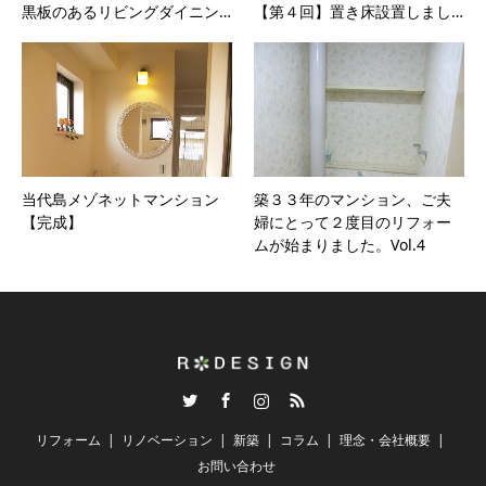
黒板のあるリビングダイニン…
【第４回】置き床設置しまし…
当代島メゾネットマンション
築３３年のマンション、ご夫
【完成】
婦にとって２度目のリフォー
ムが始まりました。Vol.4
Twitter
Facebook
Instagram
RSS
リフォーム
リノベーション
新築
コラム
理念・会社概要
お問い合わせ