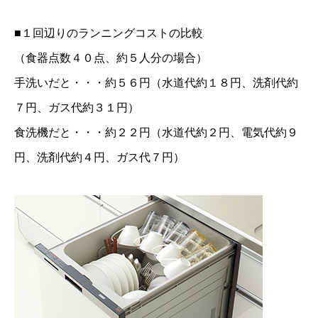
■１回辺りのランニングコストの比較
（食器点数４０点、約５人分の場合）
手洗いだと・・・約５６円（水道代約１８円、洗剤代約
７円、ガス代約３１円）
食洗機だと・・・約２２円（水道代約２円、電気代約９
円、洗剤代約４円、ガス代７円）