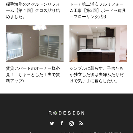
稲毛海岸のスケルトンリフォ
トーア第二浦安フルリフォー
ーム【第４回】クロス貼り始
ム工事【第3回】ボード～建具
めました。
～フローリング貼り
賃貸アパートのオーナー様必
シンプルに暮らす。子供たち
見！ ちょっとした工夫で賃
が独立した後は夫婦ふたりだ
料アップ↑
けで気ままに暮らしたい。
Twitter
Facebook
Instagram
RSS