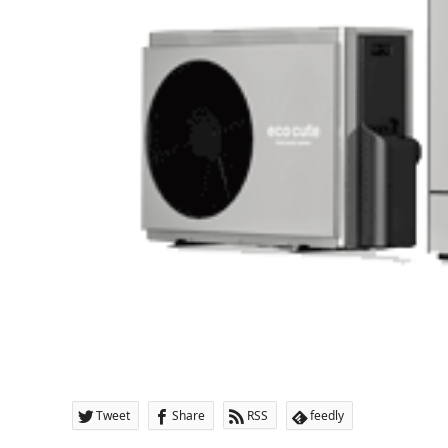
Tweet
Share
RSS
feedly