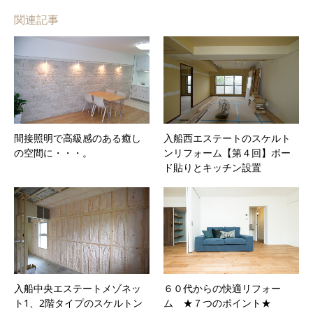
関連記事
間接照明で高級感のある癒し
入船西エステートのスケルト
の空間に・・・。
ンリフォーム【第４回】ボー
ド貼りとキッチン設置
入船中央エステートメゾネッ
６０代からの快適リフォー
ト1、2階タイプのスケルトン
ム ★７つのポイント★