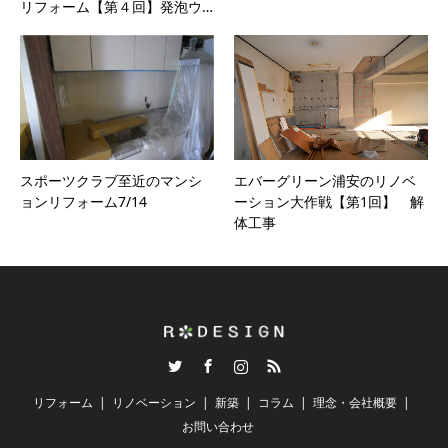
リフォーム【第４回】発泡ウ…
スポーツクラブ至近のマンシ
エバーグリーン浦安のリノベ
ョンリフォーム7/14
ーション大作戦【第1回】 解
体工事
Twitter
Facebook
Instagram
RSS
リフォーム
リノベーション
新築
コラム
理念・会社概要
お問い合わせ