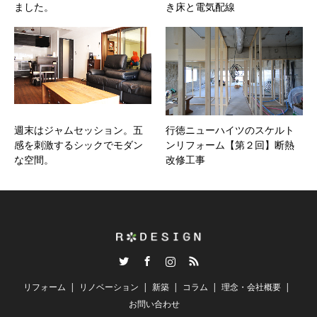
ました。
き床と電気配線
週末はジャムセッション。五
行徳ニューハイツのスケルト
感を刺激するシックでモダン
ンリフォーム【第２回】断熱
な空間。
改修工事
Twitter
Facebook
Instagram
RSS
リフォーム
リノベーション
新築
コラム
理念・会社概要
お問い合わせ