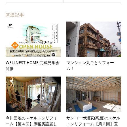
関連記事
WELLNEST HOME 完成見学会
マンション丸ごとリフォー
開催
ム！
今川団地のスケルトンリフォ
サンコーポ浦安(高層)のスケル
ーム【第４回】床暖房設置し
トンリフォーム【第２回】置