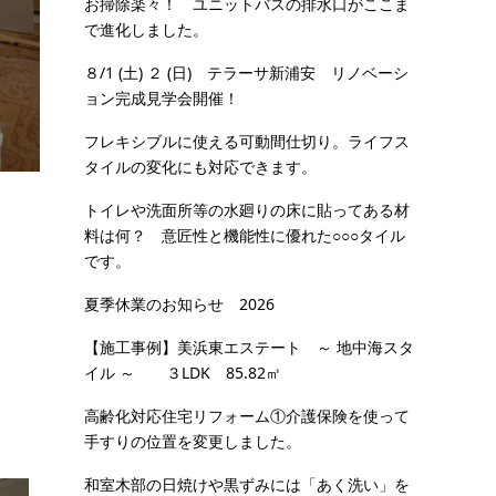
お掃除楽々！ ユニットバスの排水口がここま
で進化しました。
８/1 (土) ２ (日) テラーサ新浦安 リノベーシ
ョン完成見学会開催！
フレキシブルに使える可動間仕切り。ライフス
タイルの変化にも対応できます。
トイレや洗面所等の水廻りの床に貼ってある材
料は何？ 意匠性と機能性に優れた○○○タイル
です。
夏季休業のお知らせ 2026
【施工事例】美浜東エステート ～ 地中海スタ
イル ～ ３LDK 85.82㎡
高齢化対応住宅リフォーム①介護保険を使って
手すりの位置を変更しました。
和室木部の日焼けや黒ずみには「あく洗い」を