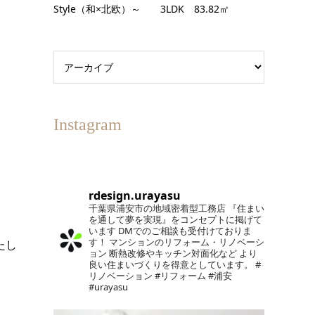
Style（和×北欧）～ 3LDK 83.82㎡
Instagram
rdesign.urayasu
千葉県浦安市の地域密着型工務店
『住まい
を通して夢を実現』をコンセプトに掲げて
います
DMでのご相談も受付けておりま
す！
マンションのリフォーム・リノベーシ
たし
ョン
断熱改修やキッチン対面化など
より
良い住まいづくりを得意としています。
#
リノベーション #リフォーム #浦安
#urayasu