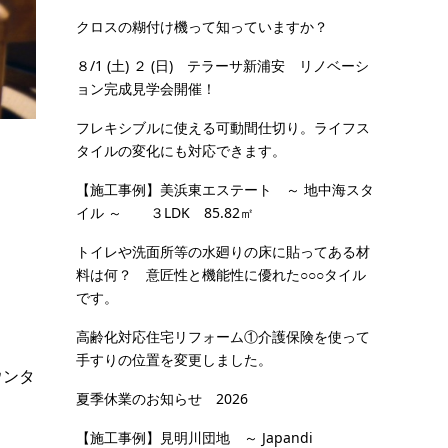
クロスの糊付け機って知っていますか？
８/1 (土) ２ (日) テラーサ新浦安 リノベーシ
ョン完成見学会開催！
フレキシブルに使える可動間仕切り。ライフス
タイルの変化にも対応できます。
【施工事例】美浜東エステート ～ 地中海スタ
イル ～ ３LDK 85.82㎡
トイレや洗面所等の水廻りの床に貼ってある材
料は何？ 意匠性と機能性に優れた○○○タイル
です。
高齢化対応住宅リフォーム①介護保険を使って
手すりの位置を変更しました。
ウンタ
夏季休業のお知らせ 2026
【施工事例】見明川団地 ～ Japandi