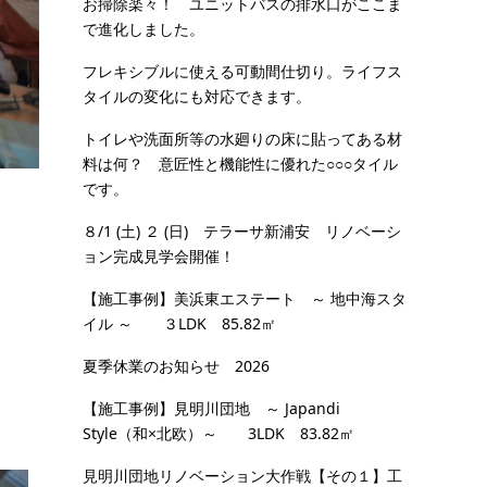
お掃除楽々！ ユニットバスの排水口がここま
で進化しました。
フレキシブルに使える可動間仕切り。ライフス
タイルの変化にも対応できます。
トイレや洗面所等の水廻りの床に貼ってある材
料は何？ 意匠性と機能性に優れた○○○タイル
です。
８/1 (土) ２ (日) テラーサ新浦安 リノベーシ
ョン完成見学会開催！
【施工事例】美浜東エステート ～ 地中海スタ
イル ～ ３LDK 85.82㎡
夏季休業のお知らせ 2026
【施工事例】見明川団地 ～ Japandi
Style（和×北欧）～ 3LDK 83.82㎡
見明川団地リノベーション大作戦【その１】工