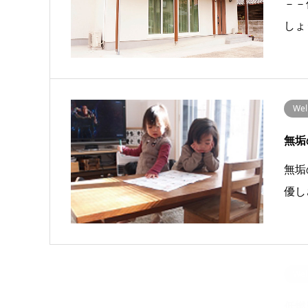
－－
しょ
We
無垢
無垢
優し
We
低燃