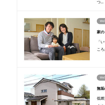
つ…
We
家の
「い
ころ
We
無垢
低燃