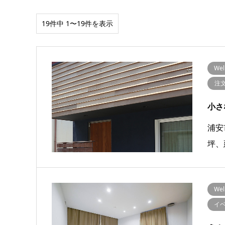
19件中 1〜19件を表示
We
注
小さ
浦安
坪、
We
イ