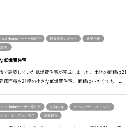
llnestHomeオーナー様の声
建築現場レポート
新築戸建
文住宅
な低燃費住宅
市で建築していた低燃費住宅が完成しました。土地の面積は21
延床面積も21坪の小さな低燃費住宅。 面積は小さくても、…
llnestHomeオーナー様の声
お知らせ
アールデザインについて
ベント・オープンハウス
注文住宅