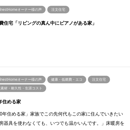
llnestHomeオーナー様の声
注文住宅
費住宅「リビングの真ん中にピアノがある家」
llnestHomeオーナー様の声
健康・低燃費・エコ
注文住宅
然素材・耐久性・生涯コスト
0年住める家
00年住める家」家族でこの先何代もこの家に住んでいきたい
房器具を使わなくても、いつでも温かいんです。」床暖房を