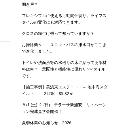
開き戸？
フレキシブルに使える可動間仕切り。ライフス
タイルの変化にも対応できます。
クロスの糊付け機って知っていますか？
お掃除楽々！ ユニットバスの排水口がここま
で進化しました。
トイレや洗面所等の水廻りの床に貼ってある材
料は何？ 意匠性と機能性に優れた○○○タイル
です。
【施工事例】美浜東エステート ～ 地中海スタ
イル ～ ３LDK 85.82㎡
８/1 (土) ２ (日) テラーサ新浦安 リノベーシ
ョン完成見学会開催！
夏季休業のお知らせ 2026