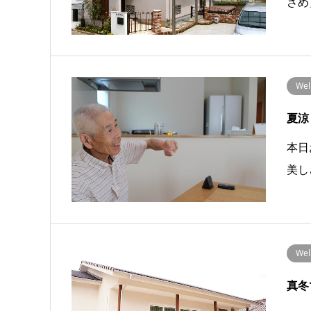
さめ
We
夏涼
本日
美し
We
真冬