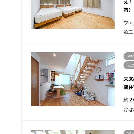
え！
内）
ウェ
泊二
We
自
未来
費住
約２
けは
We