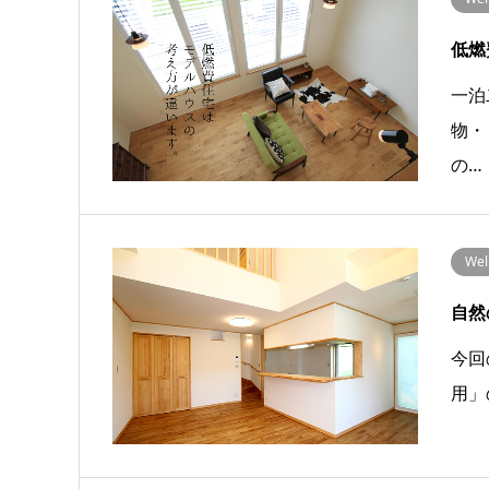
低燃
一泊
物・
の…
We
自然
今回
用」