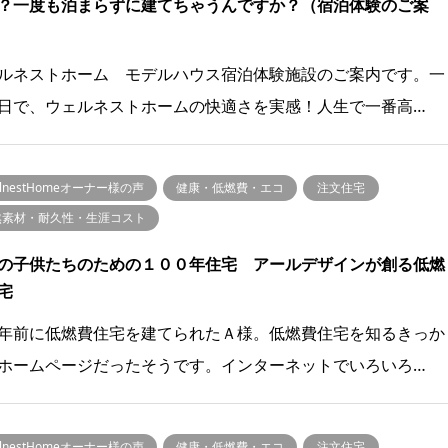
？一度も泊まらずに建てちゃうんですか？（宿泊体験のご案
ルネストホーム モデルハウス宿泊体験施設のご案内です。一
日で、ウェルネストホームの快適さを実感！人生で一番高…
llnestHomeオーナー様の声
健康・低燃費・エコ
注文住宅
然素材・耐久性・生涯コスト
の子供たちのための１００年住宅 アールデザインが創る低燃
宅
年前に低燃費住宅を建てられたＡ様。低燃費住宅を知るきっか
ホームページだったそうです。インターネットでいろいろ…
llnestHomeオーナー様の声
健康・低燃費・エコ
注文住宅