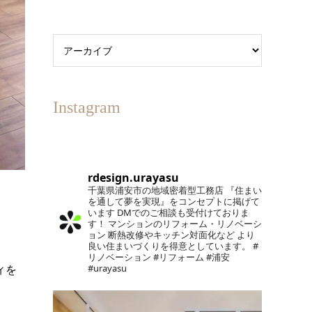
Instagram
rdesign.urayasu
千葉県浦安市の地域密着型工務店
『住まい
を通して夢を実現』をコンセプトに掲げて
います
DMでのご相談も受付けておりま
す！
マンションのリフォーム・リノベーシ
ョン
断熱改修やキッチン対面化など
より
良い住まいづくりを得意としています。
#
リノベーション #リフォーム #浦安
#urayasu
ィを