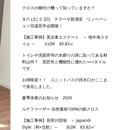
クロスの糊付け機って知っていますか？
８/1 (土) ２ (日) テラーサ新浦安 リノベーシ
ョン完成見学会開催！
【施工事例】美浜東エステート ～ 地中海スタ
イル ～ ３LDK 85.82㎡
トイレや洗面所等の水廻りの床に貼ってある材
料は何？ 意匠性と機能性に優れた○○○タイル
です。
お掃除楽々！ ユニットバスの排水口がここま
で進化しました。
夏季休業のお知らせ 2026
ルナファーザー 自然素材100%の紙クロス
【施工事例】見明川団地 ～ Japandi
Style（和×北欧）～ 3LDK 83.82㎡