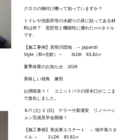
クロスの糊付け機って知っていますか？
トイレや洗面所等の水廻りの床に貼ってある材
料は何？ 意匠性と機能性に優れた○○○タイル
です。
【施工事例】見明川団地 ～ Japandi
Style（和×北欧）～ 3LDK 83.82㎡
夏季休業のお知らせ 2026
美味しい焼鳥 兼田
お掃除楽々！ ユニットバスの排水口がここま
で進化しました。
８/1 (土) ２ (日) テラーサ新浦安 リノベーシ
ョン完成見学会開催！
【施工事例】美浜東エステート ～ 地中海スタ
イル ～ ３LDK 85.82㎡