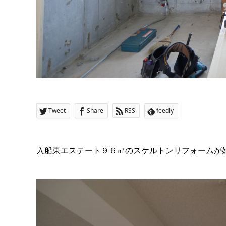
Tweet
Share
RSS
feedly
入船東エステート９６㎡のスケルトンリフォームが