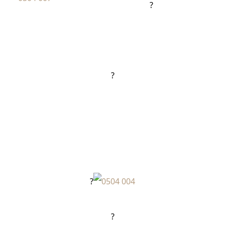
?
?
?
?