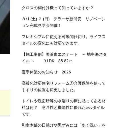
クロスの糊付け機って知っていますか？
８/1 (土) ２ (日) テラーサ新浦安 リノベーシ
ョン完成見学会開催！
フレキシブルに使える可動間仕切り。ライフス
タイルの変化にも対応できます。
【施工事例】美浜東エステート ～ 地中海スタ
イル ～ ３LDK 85.82㎡
夏季休業のお知らせ 2026
高齢化対応住宅リフォーム①介護保険を使って
手すりの位置を変更しました。
トイレや洗面所等の水廻りの床に貼ってある材
料は何？ 意匠性と機能性に優れた○○○タイル
です。
和室木部の日焼けや黒ずみには「あく洗い」を