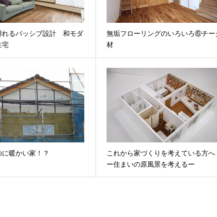
廻れるパッシブ設計 和モダ
無垢フローリングのいろいろ⑥チー
住宅
材
のに暖かい家！？
これから家づくりを考えている方
ー住まいの原風景を考えるー