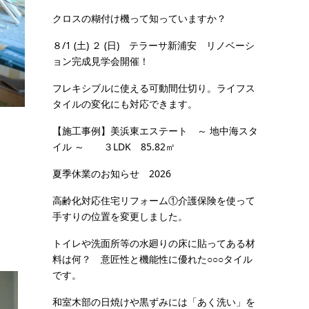
クロスの糊付け機って知っていますか？
８/1 (土) ２ (日) テラーサ新浦安 リノベーシ
ョン完成見学会開催！
フレキシブルに使える可動間仕切り。ライフス
タイルの変化にも対応できます。
【施工事例】美浜東エステート ～ 地中海スタ
イル ～ ３LDK 85.82㎡
夏季休業のお知らせ 2026
高齢化対応住宅リフォーム①介護保険を使って
手すりの位置を変更しました。
トイレや洗面所等の水廻りの床に貼ってある材
料は何？ 意匠性と機能性に優れた○○○タイル
です。
和室木部の日焼けや黒ずみには「あく洗い」を