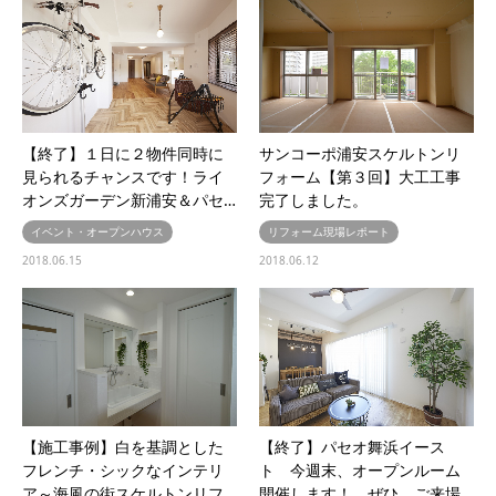
【終了】１日に２物件同時に
サンコーポ浦安スケルトンリ
見られるチャンスです！ライ
フォーム【第３回】大工工事
オンズガーデン新浦安＆パセ…
完了しました。
イベント・オープンハウス
リフォーム現場レポート
2018.06.15
2018.06.12
【施工事例】白を基調とした
【終了】パセオ舞浜イース
フレンチ・シックなインテリ
ト 今週末、オープンルーム
ア～海風の街スケルトンリフ…
開催します！ ぜひ、ご来場…