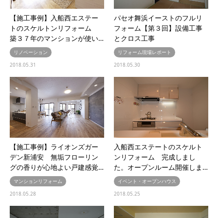
【施工事例】入船西エステー
パセオ舞浜イーストのフルリ
トのスケルトンリフォーム
フォーム【第３回】設備工事
築３７年のマンションが使い…
とクロス工事
リノベーション
リフォーム現場レポート
2018.05.31
2018.05.30
【施工事例】ライオンズガー
入船西エステートのスケルト
デン新浦安 無垢フローリン
ンリフォーム 完成しまし
グの香りが心地よい戸建感覚…
た。オープンルーム開催しま…
マンションリフォーム
イベント・オープンハウス
2018.05.28
2018.05.25